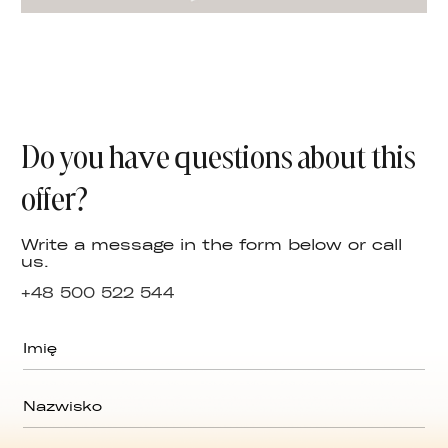
Do you have questions about this
offer?
Write a message in the form below or call
us.
+48 500 522 544
I
*
m
e
i
m
ę
a
N
*
i
a
l
z