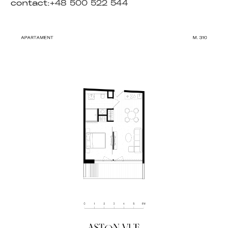
contact:
+48 500 522 544
internetowej.
Marketing
Udostępniając
swoje
zainteresowania i
zachowania
podczas
odwiedzania naszej
strony, zwiększasz
szansę na
zobaczenie
spersonalizowanych
treści i ofert.