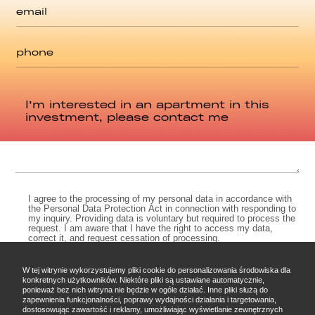
m
w
e
e
i
m
s
s
a
s
k
i
p
a
o
l
h
g
*
*
o
e
n
m
*
e
e
*
s
s
a
g
e
*
C
I agree to the processing of my personal data in accordance with
the Personal Data Protection Act in connection with responding to
o
my inquiry. Providing data is voluntary but required to process the
n
request. I am aware that I have the right to access my data,
s
correct it, and request cessation of processing.
e
n
W tej witrynie wykorzystujemy pliki cookie do personalizowania środowiska dla
SEND
t
konkretnych użytkowników. Niektóre pliki są ustawiane automatycznie,
ponieważ bez nich witryna nie będzie w ogóle działać. Inne pliki służą do
*
A
zapewnienia funkcjonalności, poprawy wydajności działania i targetowania,
dostosowując zawartość i reklamy, umożliwiając wyświetlanie zewnętrznych
l