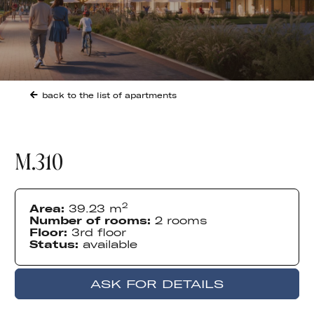
funkcjonowania
strony
internetowej.
Statystyka
Abyśmy mogli
poprawić
funkcjonalność
back to the list of apartments
i strukturę
strony
internetowej,
na podstawie
tego, jak
strona jest
używana.
M.310
Doświadczenie
Aby nasza
2
Area:
39.23 m
strona
Number of rooms:
2 rooms
internetowa
działała jak
Floor:
3rd floor
najlepiej
Status:
available
podczas
twojego
przejścia na
nią. Jeśli
odrzucisz te
ASK FOR DETAILS
pliki cookie,
niektóre funkcje
znikną ze
strony